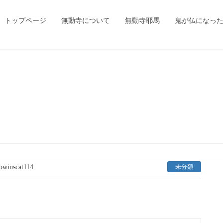
トップページ
無動寺について
無動寺耶馬
鬼が仏になっ
owinscat114
未分類