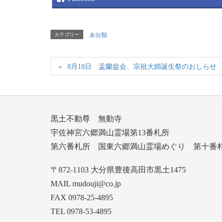
カテゴリー
未分類
8月18日 盂蘭盆会、宗祖大師誕生祭のおしらせ
黒土不動尊 無動寺
宇佐神宮六郷満山霊場第13番札所
第六番札所 国東六郷満山霊場めぐり 第十番
〒872-1103 大分県豊後高田市黒土1475
MAIL mudouji@co.jp
FAX 0978-25-4895
TEL 0978-53-4895