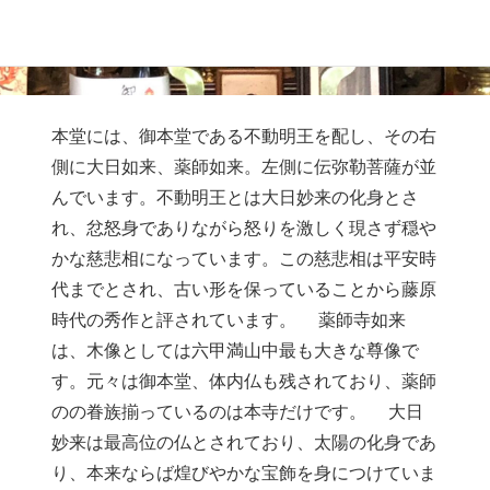
としても有名。
本堂には、御本堂である不動明王を配し、その右
側に大日如来、薬師如来。左側に伝弥勒菩薩が並
んでいます。不動明王とは大日妙来の化身とさ
れ、忿怒身でありながら怒りを激しく現さず穏や
かな慈悲相になっています。この慈悲相は平安時
代までとされ、古い形を保っていることから藤原
時代の秀作と評されています。 薬師寺如来
は、木像としては六甲満山中最も大きな尊像で
す。元々は御本堂、体内仏も残されており、薬師
のの眷族揃っているのは本寺だけです。 大日
妙来は最高位の仏とされており、太陽の化身であ
り、本来ならば煌びやかな宝飾を身につけていま