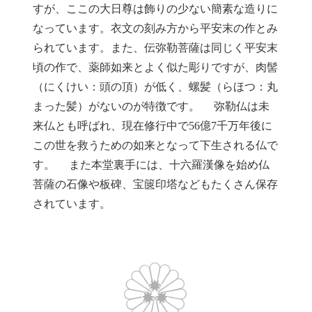
すが、ここの大日尊は飾りの少ない簡素な造りに
なっています。衣文の刻み方から平安末の作とみ
られています。また、伝弥勒菩薩は同じく平安末
頃の作で、薬師如来とよく似た彫りですが、肉髻
（にくけい：頭の頂）が低く、螺髪（らほつ：丸
まった髪）がないのが特徴です。 弥勒仏は未
来仏とも呼ばれ、現在修行中で56億7千万年後に
この世を救うための如来となって下生される仏で
す。 また本堂裏手には、十六羅漢像を始め仏
菩薩の石像や板碑、宝篋印塔などもたくさん保存
されています。