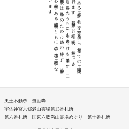
向
う
谷
に
あ
る
天
然
寺
拝
を
含
む
行
を
毎
年
一
月
十
三
日
か
ら
二
月
二
日
ま
で
の
二
十
一
日
間
連
続
し
て
行
い
ま
す
。
朝
四
時
起
床
、
お
経
を
唱
え
、
鐘
を
つ
き
、
ま
だ
日
も
昇
ら
ぬ
う
ち
に
入
山
し
峰
々
を
渡
り
歩
く
荒
業
で
す
。
二
月
三
日
の
節
分
会
（
天
台
宗
で
は
星
祭
り
）
の
た
め
お
清
め
の
修
行
で
す
。
節
分
会
は
、
お
盆
行
事
で
あ
る
施
餓
鬼
会
と
と
も
に
本
寺
の
大
切
な
二
大
行
事
に
な
っ
て
い
ま
す
。
黒土不動尊 無動寺
宇佐神宮六郷満山霊場第13番札所
第六番札所 国東六郷満山霊場めぐり 第十番札所