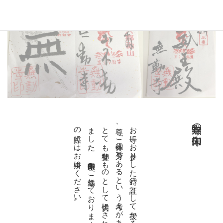
無動寺の御朱印。
。
お
寺に
お
参り
し
た
時の
証と
し
て
授か
る
御朱印御朱印は
ご
本
尊、
ご
神体の
分身で
あ
る
と
い
う
考え
が
あ
り
、
と
て
も
神聖な
も
の
と
し
て
大切に
さ
れ
て
き
ま
し
た
。
御朱印帳も
ご
準備し
て
お
り
ま
す
の
で
参拝
の
際に
は
お
声掛け
く
だ
さ
い